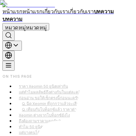
หน้าแรก
หน้าแรก
เกี่ยวกับเรา
เกี่ยวกับเรา
บทความ
บทความ
หมวดหมู่
หมวดหมู่
ON THIS PAGE
ราคา Xeomin 50 ยูนิตเท่ากัน
แต่ทำไมผลลัพธ์ถึงต่างกันในแต่ละคลินิก?
ก่อนอ่าน ขอให้เช็กตรงนี้ก่อนนะครับ
Q. ฉีด Xeomin ที่ถูกกว่าแล้วจะเสียเปล่าไหม?
Q. เทียบกับโบท็อกซ์แล้ว ราคาต่างกันมากไหม?
Xeomin ต่างจากโบท็อกซ์ยังไง
ถึงต้องถามราคาแยกกัน?
ทำไม 50 ยูนิตเท่ากัน
แต่บางคนได้ผล บางคนไม่ได้ผล?