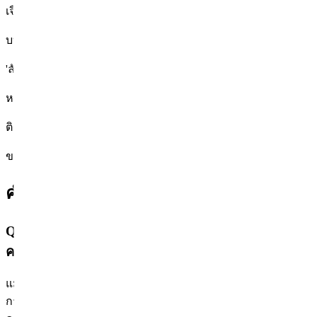
เจือจางไวแอล 100 ยูนิตด้วยน้ำเกลือกี่ cc ครับ
บทความถัดไปจะพูดถึง
'ลักษณะร่วมของคนที่ฤทธิ์ Xeomin
หมดเร็วกว่าคนอื่น'
ติดตามได้เลยนะครับ
ขอบคุณครับ นี่คือหมอวียองจินครับ
คำถามที่พบบ่อย
Q1. ราคา Xeomin 50 ยูนิตทำไมต่างกันในแต่ละ
คลินิก?
แม้บิลจะระบุปริมาณยูนิตเท่ากัน แต่แต่ละคลินิกอาจใช้อัตรา
การเจือจางไม่เท่ากันครับ คลินิกที่เจือจางมากกว่าจะทำให้