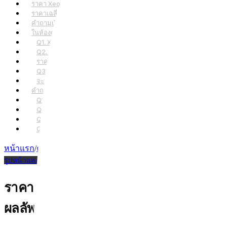
ราคา Xeomin แยกตามบริเวณ
ราคาเฉลี่ยในตลาดอยู่ที่เท่าไหร่?
คำถามเรื่องราคาที่ได้รับบ่อยที่สุด
ในห้องตรวจ 3 ข้อ
Q1. Xeomin แพงกว่าผลิตภัณฑ์ในประเทศถือว่าปกติไหม?
Q2. การฉีดบำรุงโบท็อกซ์กราม
ราคาต้องเท่ากันทุกครั้งไหม?
Q3. ถ้าฉีดจากที่ถูกแล้วเกิดผลข้างเคียงขึ้นมา
จะทำอย่างไรดี?
คำถามที่พบบ่อย
Q1. ราคา Xeomin 50 ยูนิตทำไมต่างกันในแต่ละคลินิก?
Q2. ฉีด Xeomin ที่ราคาถูกกว่าจะเสียเปล่าไหม?
Q3. Xeomin ราคาแพงกว่าโบท็อกซ์ทั่วไปหรือไม่?
Q4. ราคา Xeomin แยกตามบริเวณเป็นอย่างไร?
หน้าแรก
/
คอลัมน์ความงาม
/
รูปหน้าและวอลุ่ม
รูปหน้าและวอลุ่ม
ราคา Xeomin 50 ยูนิตเท่ากัน แต่ทำไม
ผลลัพธ์ถึงต่างกันในแต่ละคลินิก?