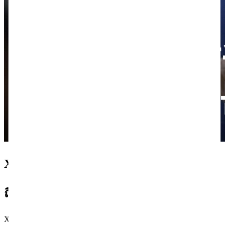
Xeomin ต่างจากโบท็อกซ์ยังไง
ถึงต้องถามราคาแยกกัน?
Xeomin คือสารโบทูลินัมท็อกซิน