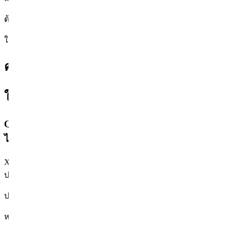
ต้องตรวจสอบว่าคลินิกนั้น
ใช้ยาแท้ในปริมาณที่ถูกต้องหรือไม่ครับ
คำถามเรื่องราคาที่ได้รับบ่อยที่สุด
ในห้องตรวจ 3 ข้อ
Q1. Xeomin แพงกว่าผลิตภัณฑ์ในประเทศถือว่าปกติ
ไหม?
Xeomin มีต้นทุนสูงกว่า ดังนั้นราคาที่แพงกว่าผลิตภัณฑ์ใน
ประเทศ
ประมาณ 5–15% ถือเป็นเรื่องปกติครับ
หากราคาถูกผิดปกติ