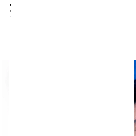
Q2. การฉีดบำรุงโบท็อกซ์กราม
ราคาต้องเท่ากันทุกครั้งไหม?
Q3. ถ้าฉีดจากที่ถูกแล้วเกิดผลข้างเคียงขึ้นมา
จะทำอย่างไรดี?
คำถามที่พบบ่อย
Q1. ราคา Xeomin 50 ยูนิตทำไมต่างกันในแต่ละคลินิก?
Q2. ฉีด Xeomin ที่ราคาถูกกว่าจะเสียเปล่าไหม?
Q3. Xeomin ราคาแพงกว่าโบท็อกซ์ทั่วไปหรือไม่?
Q4. ราคา Xeomin แยกตามบริเวณเป็นอย่างไร?