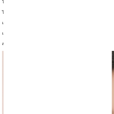
ในความเป็นจริง คนไข้ประมาณ 70%
ไม่สามารถแยกแยะทั้งสองออกจากกันได้
และคิดว่า "ริ้วรอยต้องใช้ฟิลเลอร์" ครับ
แต่ริ้วรอยระหว่างคิ้ว หน้าผาก และรอบดวงตา
ส่วนใหญ่ต้องใช้โบท็อกซ์ก่อนครับ