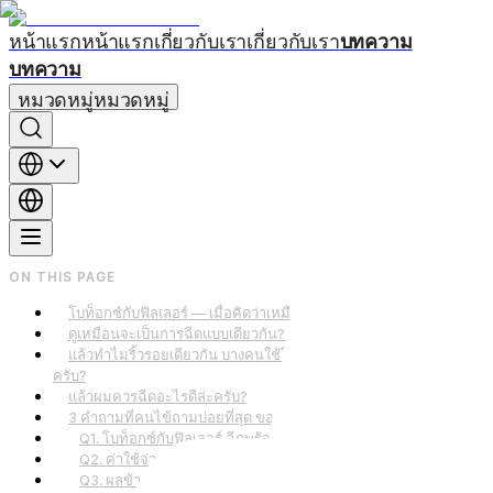
หน้าแรก
หน้าแรก
เกี่ยวกับเรา
เกี่ยวกับเรา
บทความ
บทความ
หมวดหมู่
หมวดหมู่
ON THIS PAGE
โบท็อกซ์กับฟิลเลอร์ — เมื่อคิดว่าเหมือนกัน การเลือกผิดก็เริ่มต้นขึ้น
ดูเหมือนจะเป็นการฉีดแบบเดียวกัน? แต่ความจริงแล้วครับ...
แล้วทำไมริ้วรอยเดียวกัน บางคนใช้โบท็อกซ์ บางคนใช้ฟิลเลอร์ล่ะ
ครับ?
แล้วผมควรฉีดอะไรดีล่ะครับ?
3 คำถามที่คนไข้ถามบ่อยที่สุด ขอตอบตรงๆ เลยครับ
Q1. โบท็อกซ์กับฟิลเลอร์ ฉีดพร้อมกันในวันเดียวได้ไหมครับ?
Q2. ค่าใช้จ่ายต่างกันแค่ไหน และต้องทำบ่อยแค่ไหนครับ?
Q3. ผลข้างเคียงต่างกันมากไหม? และต้องระวังอะไรเป็นพิเศษครับ?