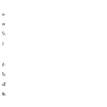
แต่ผมมักไม่แนะนำครับ
เพราะมีความซับซ้อนอยู่นิดหน่อย
โบท็อกซ์ต้องใช้เวลาประมาณ
2 สัปดาห์กว่าจะเห็นผลเต็มที่ครับ
ถ้ากำหนดปริมาณฟิลเลอร์
ในขณะที่กล้ามเนื้อยังทำงานอยู่
เมื่อโบท็อกซ์เริ่มออกฤทธิ์ในภายหลัง
ฟิลเลอร์อาจดูมากเกินไปได้ครับ