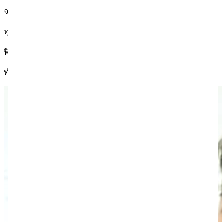
จะเกิดอะไรขึ้นครับ?
ทุกครั้งที่แสดงสีหน้า
ฟิลเลอร์จะจับตัวเป็นก้อน
ทำให้ดูเป็นธรรมชาติน้อยลงกว่าเดิมครับ