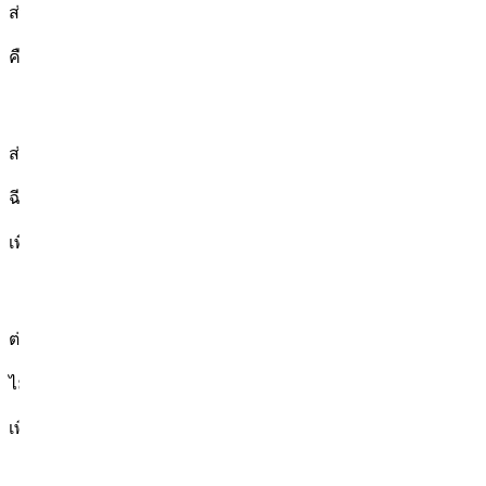
ส่วนฟิลเลอร์นั้น ตามชื่อเลยครับ
คือสารที่เติมเต็ม (fill) พื้นที่ว่างครับ
ส่วนใหญ่ประกอบด้วยกรดไฮยาลูโรนิก
ฉีดเข้าไปในบริเวณที่ยุบตัวโดยตรง
เพื่อสร้างวอลุ่มขึ้นมาครับ
ต่างจากโบท็อกซ์ตรงที่ฟิลเลอร์
ไม่ได้ออกฤทธิ์ที่กล้ามเนื้อครับ
เพียงแค่เติมพื้นที่ทางกายภาพเท่านั้นเองครับ