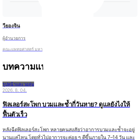
วียองจิน
ผู้อำนวยการ
คณะแพทยศาสตร์ มหาวิทยาลัยแห่งชาติโซล
บทความแนะนำ
รูปหน้าและวอลุ่ม
2026. 8. 04.
ฟิลเลอร์สะโพก บวมและช้ำกี่วันหาย? ดูแลยังไงให้
ฟื้นตัวเร็ว
หลังฉีดฟิลเลอร์สะโพก หลายคนสงสัยว่าอาการบวมและช้ำจะอยู่
นานแค่ไหน โดยทั่วไปอาการจะค่อย ๆ ดีขึ้นภายใน 7–14 วัน และ