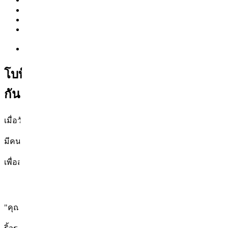
3 คำถามที่คนไข้ถามบ่อยที่สุด ขอตอบตรงๆ เลยครับ
Q1. โบท็อกซ์กับฟิลเลอร์ ฉีดพร้อมกันในวันเดียวได้ไหมครับ?
Q2. ค่าใช้จ่ายต่างกันแค่ไหน และต้องทำบ่อยแค่ไหนครับ?
Q3. ผลข้างเคียงต่างกันมากไหม? และต้องระวังอะไรเป็นพิเศษ
ครับ?
บทความที่เกี่ยวข้อง
โบท็อกซ์กับฟิลเลอร์ — เมื่อคิดว่าเหมือน
กัน การเลือกผิดก็เริ่มต้นขึ้น
เมื่อวันอังคารที่ผ่านมา
มีคนไข้เดินเข้ามาในห้องตรวจ
เพื่อสอบถามเรื่องฟิลเลอร์แก้ริ้วรอยบนหน้าผากครับ
"คุณหมอคะ ขอฉีดฟิลเลอร์ที่หน้าผากได้ไหมคะ