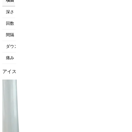
項目
目安
深さ
2〜3mm以上。傷跡の深さに合わ
回数
5〜10回が目安。傷跡が深いほ
間隔
4〜6週間
ダウンタイム
1週間程度、赤み・乾燥・小さな
痛み
毛穴の設定より明確に強く、麻酔
アイスピック型など、より深いタイプには他のレーザーやパ