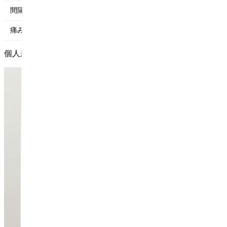
間隔
4週間前後
痛み・回復
比較的軽め、2〜3日
個人差はありますが、通常は回を重ねるごとに毛穴の目立ち