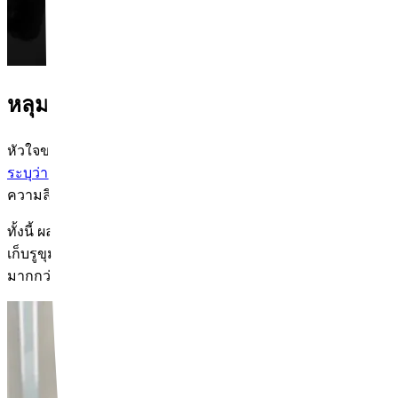
หลุมสิว รูขุมขน และความกระชับ เลือกแบ
หัวใจของ Microneedle RF คือการแบ่งความลึกในการส่งความร้อน หลุมส
ระบุว่าหลังทำคลื่นวิทยุแบบเข็ม คอลลาเจนในชั้นผิวหนังแท้จะถูก
ความลึกได้ละเอียดกว่า
ทั้งนี้ ผลลัพธ์ที่ได้อาจแตกต่างกันไปในแต่ละบุคคล ขึ้นอยู่กับ
เก็บรูขุมขนและผิวสัมผัสให้เรียบเนียนอย่างสม่ำเสมอ การคุมความ
มากกว่า ซึ่งแพทย์จะเป็นผู้ประเมินเป็นรายบุคคล