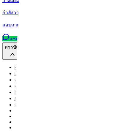
วางแผนมาโซล
กำลังวางแผนมาโซลอยู่ใช่ไหม?
สอบถามทีมดูแลผู้ป่วยต่างชาติเกี่ยวกับหัตถการ เวลา และการว
แชตผ่าน LINE
สารบัญ
Potenza และ Secret RF คืออะไร? กลไกที่เหมือนกัน
เข็มคลื่นวิทยุแบบเดียวกัน แต่ต่างกันตรงไหน?
หลุมสิว รูขุมขน และความกระชับ เลือกแบบไหนดี?
ความเจ็บ ระยะพักฟื้น และผลข้างเคียงที่ควรรู้
สิ่งที่ควรตรวจสอบก่อนตัดสินใจทำ
สรุป
คำถามที่พบบ่อย
Q1. Potenza ให้ผลดีกว่า Secret RF เสมอไหม?
Q2. หลุมสิวลึก ต้องทำกี่ครั้งถึงจะเห็นผล?
Q3. หลังทำมีรอยแดงเป็นจุด ๆ ปกติไหม?
Q4. กลัวความเจ็บมาก จะทนไหวไหม?