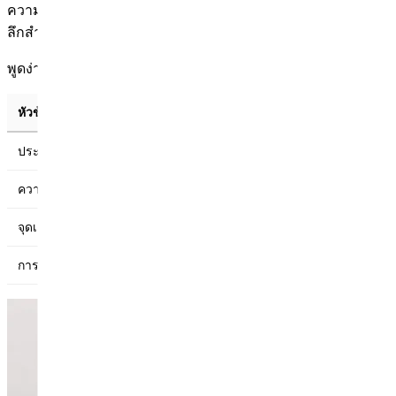
ความต่างที่ชัดเจนที่สุดอยู่ที่ชนิดของหัวเข็ม และความยืดหยุ่น
ลึกสำหรับหลุมสิว และการกระตุ้นตื้นสำหรับรูขุมขนและผิวสัมผัส
พูดง่าย ๆ คือ แม้จะยิงบริเวณเดียวกัน แต่การเลือกใช้หัวเข็มแล
Potenza
หัวข้อ
Microneedle 
ประเภท
ความหลากหลายของหัวเข็ม
มีหัวเข็มหล
จุดเด่น
ดูแลหลุมสิว
การปรับความลึก
แบ่งเป็นชั้นไ