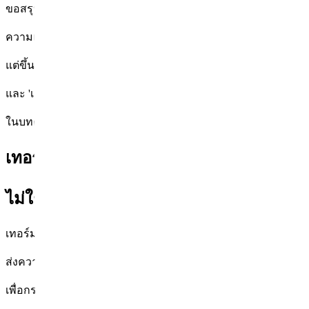
ขอสรุปให้ฟังก่อนเลยนะครับ
ความเจ็บปวดจากเทอร์มาจนั้น ไม่ได้ขึ้นอยู่กับ 'ใช้พลังงานแรงแค่
แต่ขึ้นอยู่กับ 'ทำบริเวณไหน'
และ 'เตรียมตัวอย่างไร' มากกว่าครับ
ในบทความนี้ผมจะอธิบายให้ฟังครับ
เทอร์มาจเจ็บเหมือนกันทุกจุดไหม?
ไม่ใช่เลยครับ แต่ละบริเวณไม่เหมือนกัน
เทอร์มาจใช้คลื่นวิทยุ (RF)
ส่งความร้อนลึกเข้าไปถึงชั้นหนังแท้
เพื่อกระตุ้นให้คอลลาเจนหดตัวและ