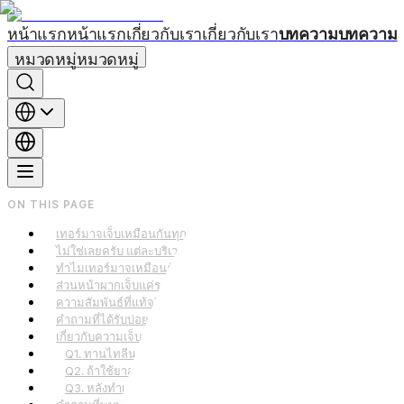
หน้าแรก
หน้าแรก
เกี่ยวกับเรา
เกี่ยวกับเรา
บทความ
บทความ
หมวดหมู่
หมวดหมู่
ON THIS PAGE
เทอร์มาจเจ็บเหมือนกันทุกจุดไหม?
ไม่ใช่เลยครับ แต่ละบริเวณไม่เหมือนกัน
ทำไมเทอร์มาจเหมือนกัน แต่โหนกแก้มเจ็บระดับ 8
ส่วนหน้าผากเจ็บแค่ระดับ 6?
ความสัมพันธ์ที่แท้จริงระหว่างจำนวนช็อตของเทอร์มาจกับความเจ็บป
คำถามที่ได้รับบ่อยที่สุดในห้องตรวจ
เกี่ยวกับความเจ็บปวดจากเทอร์มาจ
Q1. ทานไทลีนอลธรรมดาได้เลยไหมครับ?
Q2. ถ้าใช้ยาสลบจะสบายกว่าไหมครับ?
Q3. หลังทำเสร็จยังเจ็บอีกไหมครับ?