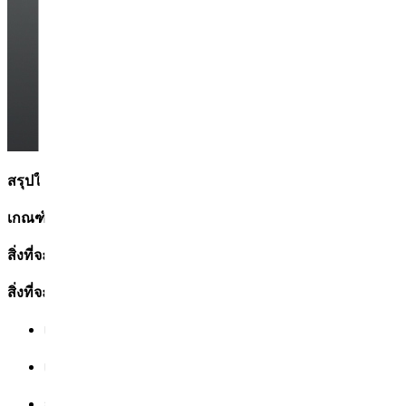
สรุปในหนึ่งบรรทัด:
การเลือกระหว่างสคัลพทราและจูเวลูคขึ้นอ
เกณฑ์ที่แตกต่าง:
ต้องดูที่ขนาดของรอยบุ๋มและความหนาของผิวก
สิ่งที่จะได้เรียนรู้วันนี้:
จะพูดถึงทั้งช่วงเวลาการทำซ้ำและเคสที่ไม
สิ่งที่จะได้จากบทความนี้
เกณฑ์การออกแบบใบหน้าที่ใช้แยกระหว่างสคัลพทราและจู
เหตุผลที่การตัดสินใจทำซ้ำในช่วง 8–12 สัปดาห์มีความสำค
การเลือกที่ต้องระวังในใบหน้าผอมและผิวบาง