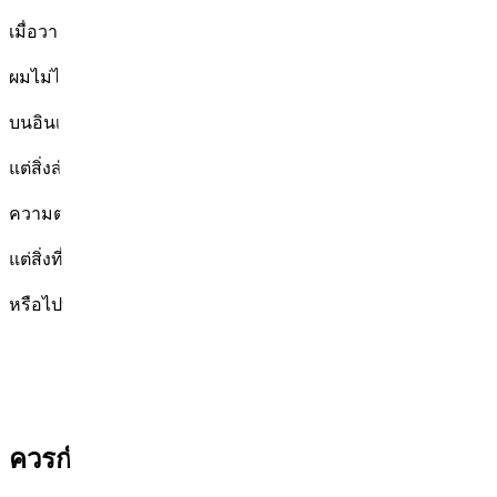
เมื่อวานยังมีคำถามเดิมในการปรึกษาเลย
ผมไม่ได้ดู "ตัวที่ราคาสูงกว่า" แต่ดูว่า "ใบหน้าควรเปลี่ยนไปใน
บนอินเทอร์เน็ต คุณจะเห็นตัวเลขอย่าง 800 บาท, 600 บาท ก่อนเล
แต่สิ่งสำคัญที่นี่มีอยู่ข้อหนึ่งครับ
ความต่างของตัวเลขนั้นไม่ได้กำหนดผลลัพธ์
แต่สิ่งที่ต้องพิจารณาก่อนคือ จะพาใบหน้าไปในทิศทางวอลุ่มที่ก
หรือไปทางการปรับสภาพผิวและการกระชับขึ้นอย่างเป็นธรรมชา
ควรกำหนดช่วงเวลาทำสคัลพทราซ้ำเมื่อไหร่