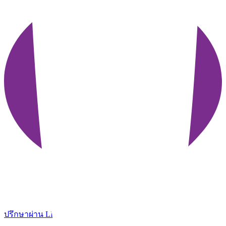
ปรึกษาผ่าน LINE