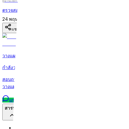
ผู้อำนวยการ
ตรวจสอบโดยแพทย์
นพ. วียองจิน
24 พฤษภาคม 2026
อัปเดตเมื่อ
3 สิงหาคม 2026
6
นาที
แชร์
วางแผนมาโซล
กำลังวางแผนมาโซลอยู่ใช่ไหม?
สอบถามทีมดูแลผู้ป่วยต่างชาติเกี่ยวกับหัตถการ เวลา และการ
วางแผนการเดินทางผ่าน LINE
แชตผ่าน LINE
สารบัญ
ทำไมถึงบอกว่า "ห้ามออกกำลังกายทันที" หลังฉีดโบท็อกซ์