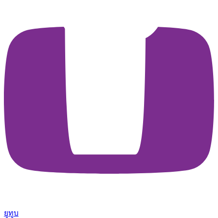
ยูทูบ