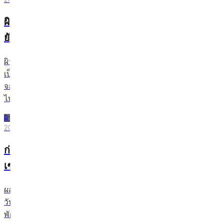
ผิวแห้งมากหลังทำ Secret RF ปกติไหม แล้วต้องดูแล
ยังไง?
ผิวแห้งและลอกเป็นขุยในช่วงไม่กี่วันแรกหลังทำ Secret RF มัก
เป็นสัญญาณว่าเกราะป้องกันผิวกำลังซ่อมแซมตัวเอง บทความนี้
จะพาคุณดูว่าช่วงไหนยังถือว่าปกติ และควรเติมความชุ่มชื้นแบบ
ไหนให้ผิวฟื้นตัวได้ราบรื่นค่ะ
ผิวหนัง
2026. 8. 05.
ก่อน-หลังสกินบูสเตอร์ ควรหยุดเรตินอลและผลัด
เซลล์ตอนไหน?
ผลลัพธ์ของสกินบูสเตอร์ถูกกำหนดโดยสภาพเกราะป้องกันผิวใน
วันที่ทำมากพอ ๆ กับตัวหัตถการเอง บทความรวมแนวทางว่าควร
พักเรตินอล กรดผลัดเซลล์ และการผลัดเซลล์ที่บ้านนานแค่ไหน