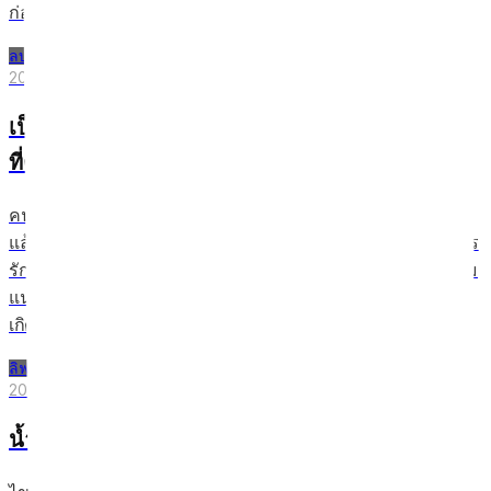
ก่อนทำ และกลับมาเริ่มใหม่ได้เมื่อไหร่โดยไม่ทำร้ายผิว
ลบรอยสัก
2026. 8. 05.
เป็นคีลอยด์ง่าย ลบรอยสักด้วย PicoWay ได้ไหม? สิ่ง
ที่ต้องเช็กก่อน
คนที่ผิวเป็นคีลอยด์ง่ายมักลังเลว่าจะลบรอยสักได้หรือเปล่า จริง ๆ
แล้วเรื่องนี้ไม่ใช่ข้อห้ามเด็ดขาด แต่เป็นเรื่องของการออกแบบการ
รักษาให้ละเอียดกว่าคนทั่วไป บทความนี้รวมสิ่งที่ต้องเช็กก่อนเริ่ม
แนวทางการวางจำนวนครั้ง และวิธีดูแลผิวหลังทำเพื่อลดโอกาส
เกิดแผลเป็นนูนค่ะ
ลิฟติ้ง
2026. 8. 05.
น้ำหนักขึ้นหลังทำ Onda ผลลัพธ์จะหายไปไหม