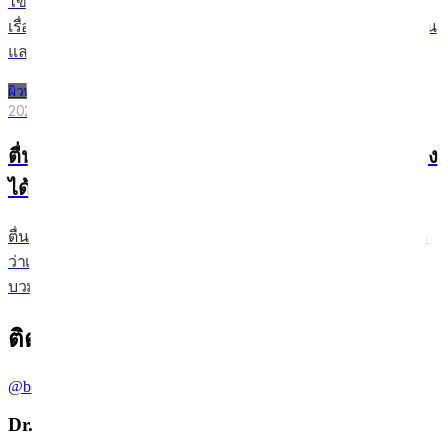
ไขมันที่ Onda ทำให้สลายไปกับน้ำหนักที่เพิ่มขึ้นใหม่เป็นคนละ
เรื่องกัน บทความนี้สรุปว่าน้ำหนักที่เปลี่ยนไปกลบผลลัพธ์ตอนไหน
และควรดูแลตัวเองอย่างไรให้ผลอยู่ได้นาน
ผิวหนัง
2026. 8. 04.
ตื่นเช้ามาหน้าบวมทุกวัน เกิดจากอะไร และดูแลยังไง
ได้บ้าง?
ตื่นมาแล้วหน้าดูบวมกว่าปกติ เป็นเรื่องที่หลายคนเจอแต่ไม่แน่ใจ
ว่าเกิดจากอะไร บทความนี้จะพาไปรู้จักสาเหตุหลักที่ทำให้หน้า
บวมตอนเช้า พร้อมวิธีดูแลเบื้องต้นที่ทำได้เองที่บ้าน
ติดตามเราใน Instagram
@beautysdoctors
Dr. Wi, Dr. Simon, Dr. Daniel, Dr. Kyle