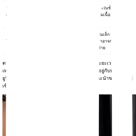
รักแร้-ฝ่ามือ
เบา ๆ ได้หลัง 4-6
เป็นการฉีดในชั้นผิวตื้น มี
(เหงื่อออก
ชั่วโมง
ผลต่อกล้ามเนื้อน้อย
มาก)
มุมปาก-ริม
ออกกำลังกายปกติได้
เป็นบริเวณเล็ก การกระ
ฝีปากล่าง
หลัง 24 ชั่วโมง
จายของยาอาจกระทบ
สีหน้าได้ง่าย
ตารางนี้เป็นแนวทางทั่วไปเท่านั้น ผลลัพธ์และระยะเวลาที่
เหมาะสมอาจแตกต่างกันไปในแต่ละบุคคล ขึ้นอยู่กับปริมาณ
ยูนิตและความลึกที่ฉีดในแต่ละจุด ควรยึดคำแนะนำของแพทย์ผู้
เชี่ยวชาญที่ทำหัตถการให้เป็นหลัก