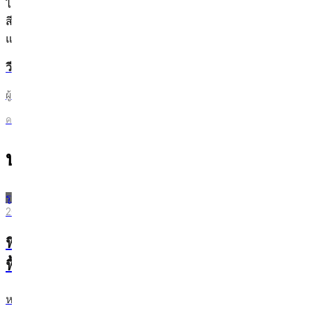
ไม่ต้องตกใจมากค่ะ ให้สังเกตอาการต่อ เช่น รอยช้ำ บวม หรือ
สีหน้าที่เปลี่ยนไป หากมีอาการผิดปกติหรือกังวล ควรติดต่อ
แพทย์ที่ทำหัตถการให้เพื่อขอคำแนะนำเพิ่มเติม
วียองจิน
ผู้อำนวยการ
คณะแพทยศาสตร์ มหาวิทยาลัยแห่งชาติโซล
บทความแนะนำ
รูปหน้าและวอลุ่ม
2026. 8. 04.
ฟิลเลอร์สะโพก บวมและช้ำกี่วันหาย? ดูแลยังไงให้
ฟื้นตัวเร็ว
หลังฉีดฟิลเลอร์สะโพก หลายคนสงสัยว่าอาการบวมและช้ำจะอยู่