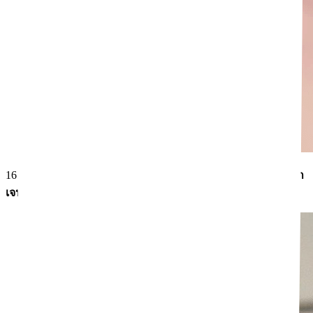
16 พ.ย. 2568
สารสกัดคอลลาเจนพิเศษเลติเจน
คุณจะฉีดคอลลา
เจนโดยตรงเหรอ?