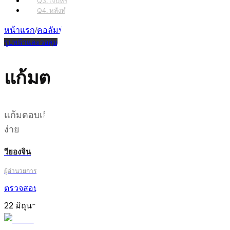
Q3. เจ็บหรือมีรอยช้ำมากไหม?
Q4. หลังทำต้องดูแลหรือระวังอะไรเป็นพิเศษไหม?
หน้าแรก
/
คอลัมน์ความงาม
/
รูปหน้าและวอลุ่ม
รูปหน้าและวอลุ่ม
แก้มตอบเลือก Juvelook หรือฟ
แก้มตอบเลือกเติมด้วย Juvelook Volume ที่ค่อย ๆ กระต
ง่าย
วียองจิน
ผู้อำนวยการ
ตรวจสอบโดยแพทย์
นพ. วียองจิน
22 มิถุนายน 2026
อัปเดตเมื่อ
3 สิงหาคม 2026
7
นาที
แชร์