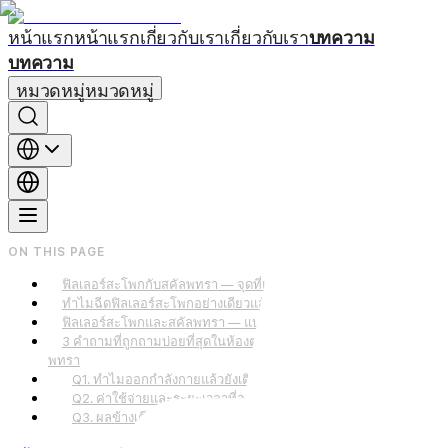
หน้าแรก
หน้าแรก
เกี่ยวกับเรา
เกี่ยวกับเรา
บทความ
บทความ
หมวดหมู่
หมวดหมู่
ON THIS PAGE
ฟิลเลอร์สะโพกกับสคัลพทรา — จุดที่แตกต่างกันอย่างชัดเจนคืออะไร
ทำไมฉีดฟิลเลอร์สะโพกอย่างเดียวแล้วถึงยกกระชับไม่ได้
ฟิลเลอร์สะโพกและสคัลพทรา — แบบไหนเหมาะกับใคร
3 คำถามที่ถูกถามบ่อยที่สุดในห้องตรวจเรื่องฟิลเลอร์สะโพกและสคัล
พทรา
Q1. ทำไมออกกำลังกายแล้วยังเติมบริเวณนี้ไม่ได้คะ?
Q2. ค่าใช้จ่ายและระยะเวลาที่อยู่ได้ต่างกันอย่างไรคะ?
Q3. ผลข้างเคียงหรือข้อควรระวังมีอะไรบ้างคะ?