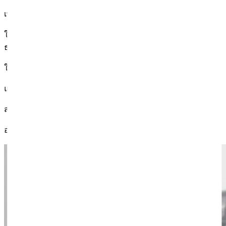
เพราะอนุภาค PLLA จะกระตุ้นไฟโบรบลาสต์ใต้ชั้นหนังแท้
ให้สร้างคอลลาเจนขึ้นมา ซึ่งกระบวนการนี้ต้องใช้เวลาตาม
ธรรมชาติครับ
ในทางกลับกัน ฟิลเลอร์เห็นผลได้ทันทีวันที่ฉีด
และอยู่ได้ประมาณ 12–18 เดือน
ส่วนคอลลาเจนที่สคัลพทรากระตุ้นขึ้นมา
อยู่ได้เฉลี่ย 2 ปี หรืออาจนานกว่านั้นด้วยซ้ำครับ