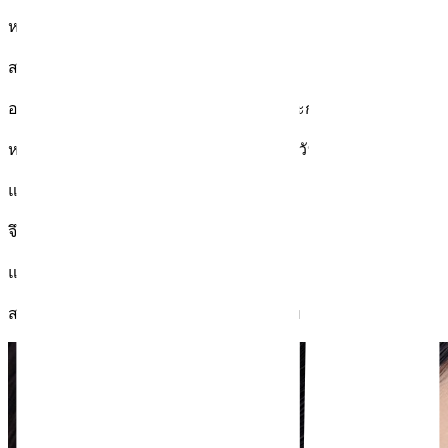
หรือรู้สึกว่าความยืดหยุ่นโดยรวมลดลง
สคัลพทราจะเหมาะกว่าครับ
อย่างไรก็ตาม สคัลพทราก็ไม่ใช่ว่าจะเหมาะกับทุกคนนะครับ
หลังทำต้องนวดวันละ 5 นาที ติดต่อกัน 2–3 วัน
และต้องรอผลหลายเดือน
จึงไม่เหมาะสำหรับคนที่ต้องการผลเร็วครับ
แต่ถ้าต้องการ "รูปทรงที่เป็นธรรมชาติ"
สคัลพทรายังคงเป็นตัวเลือกที่ดีอยู่เสมอครับ