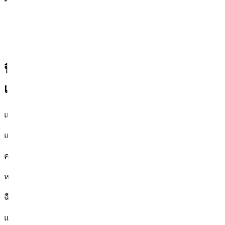
ฟิลเลอร์สะโพกและสคัลพทรา — แบบไหน
เหมาะกับใคร
แม้จะแตกต่างกันตามแต่ละเคสครับ
แต่โดยทั่วไปผมแบ่งแบบนี้
คนที่มี Hip Dip เว้าลึก
หรือมีแค่บางจุดที่แฟบลง
ฉีดฟิลเลอร์เพียงอย่างเดียวก็มักได้ผลที่น่าพึงพอใจครับ
แต่ถ้าสะโพกแฟบทั่วๆ