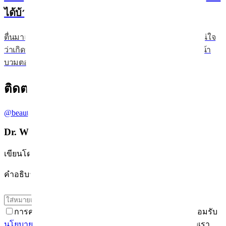
ได้บ้าง?
ตื่นมาแล้วหน้าดูบวมกว่าปกติ เป็นเรื่องที่หลายคนเจอแต่ไม่แน่ใจ
ว่าเกิดจากอะไร บทความนี้จะพาไปรู้จักสาเหตุหลักที่ทำให้หน้า
บวมตอนเช้า พร้อมวิธีดูแลเบื้องต้นที่ทำได้เองที่บ้าน
ติดตามเราใน Instagram
@beautysdoctors
Dr. Wi, Dr. Simon, Dr. Daniel, Dr. Kyle
เขียนโดยแพทย์
คำอธิบายหัตถการด้านความงามอย่างตรงไปตรงมา
การคลิกปุ่มลูกศรแสดงว่าคุณรับทราบว่าได้อ่านและยอมรับ
นโยบายความเป็นส่วนตัว
และ
เงื่อนไขการให้บริการ
ของเรา