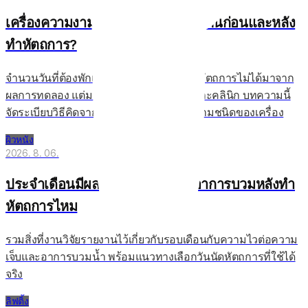
เครื่องความงามที่บ้าน ต้องพักตอนไหนก่อนและหลัง
ทำหัตถการ?
จำนวนวันที่ต้องพักเครื่องความงามหลังทำหัตถการไม่ได้มาจาก
ผลการทดลอง แต่มาจากธรรมเนียมของแต่ละคลินิก บทความนี้
จัดระเบียบวิธีคิดจากสภาพผิว 4 อย่าง แยกตามชนิดของเครื่อง
ผิวหนัง
2026. 8. 06.
ประจำเดือนมีผลต่อความเจ็บและอาการบวมหลังทำ
หัตถการไหม
รวมสิ่งที่งานวิจัยรายงานไว้เกี่ยวกับรอบเดือนกับความไวต่อความ
เจ็บและอาการบวมน้ำ พร้อมแนวทางเลือกวันนัดหัตถการที่ใช้ได้
จริง
ลิฟติ้ง