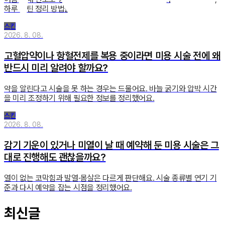
하루 루틴 정리 방법을 안내해요.
스킨
2026. 8. 08.
고혈압약이나 항혈전제를 복용 중이라면 미용 시술 전에 왜
반드시 미리 알려야 할까요?
약을 알린다고 시술을 못 하는 경우는 드물어요. 바늘 굵기와 압박 시간
을 미리 조정하기 위해 필요한 정보를 정리했어요.
스킨
2026. 8. 08.
감기 기운이 있거나 미열이 날 때 예약해 둔 미용 시술은 그
대로 진행해도 괜찮을까요?
열이 없는 코막힘과 발열·몸살은 다르게 판단해요. 시술 종류별 연기 기
준과 다시 예약을 잡는 시점을 정리했어요.
최신글