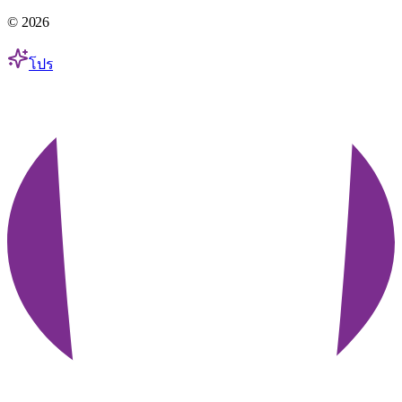
©
2026
beautysdoctors. All rights reserved.
โปรโมชั่น
การจอง