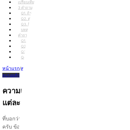
เปรียบเทียบความเจ็บปวด พิโคเวย์ vs เครื่องอื่น
3 คำถามที่ถามมากที่สุดในห้องตรวจ
Q1. ถ้าให้คะแนนความเจ็บปวด อยู่ที่ระดับไหนครับ?
Q2. ค่ายาชาต้องจ่ายเพิ่มไหมครับ?
Q3. กินยาแก้ปวดก่อนมาได้ไหมครับ?
บทความที่น่าสนใจเพิ่มเติม
คำถามที่พบบ่อย
Q1. พิโคเวย์เจ็บเท่ากันทุกบริเวณหรือไม่?
Q2. ทำไมบริเวณใกล้กระดูกถึงเจ็บมากกว่า?
Q3. มีวิธีลดความเจ็บปวดจากพิโคเวย์อย่างไร?
Q4. พิโคเวย์ต่างจากเลเซอร์รุ่นอื่นในแง่ความเจ็บปวดอย่างไร?
หน้าแรก
/
คอลัมน์ความงาม
/
ลบรอยสัก
ลบรอยสัก
ความเจ็บปวดจากพิโคเวย์ — ทำไม
แต่ละบริเวณต่างกันถึง 2 เท่า?
ที่บอกว่าพิโคเวย์เจ็บแค่ยางดีดนั้น บางบริเวณไม่จริงเลย
ครับ ข้อเท้าและซี่โครงเจ็บมากกว่า 2 เท่า แต่ถ้าทายาชา