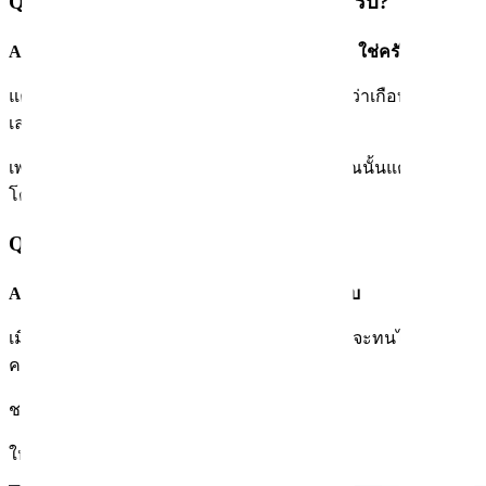
Q. พิโคเวย์เจ็บแค่เหมือนยางดีดใช่ไหมครับ?
A. ถ้าเป็นบริเวณที่มีเนื้อหนา เช่น แขนหรือหลัง ใช่ครับ
แต่ถ้าเป็นข้อเท้า ซี่โครง หรือหลังมือ เจ็บมากกว่าเกือบ 2 เท่า
เลยครับ
เพราะลักษณะของความเจ็บปวดในแต่ละบริเวณนั้นแตกต่างกัน
โดยสิ้นเชิงครับ
Q. ถ้าชาแล้วทนได้จริงไหมครับ?
A. หัวใจสำคัญคือการทายาชานาน 60 นาทีครับ
เมื่อรวมกับการทำความเย็นควบคู่กัน ส่วนใหญ่จะทนได้สบาย
ครับ
ชา 30 นาที กับชา 60 นาที
ให้ผลต่างกันราวฟ้ากับดินเลยครับ