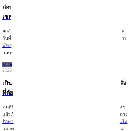
ก่อน-หลังสกินบูสเตอร์ ควรหยุดเรตินอลและผลัด
เซลล์ตอนไหน?
ผลลัพธ์ของสกินบูสเตอร์ถูกกำหนดโดยสภาพเกราะป้องกันผิวใน
วันที่ทำมากพอ ๆ กับตัวหัตถการเอง บทความรวมแนวทางว่าควร
พักเรตินอล กรดผลัดเซลล์ และการผลัดเซลล์ที่บ้านนานแค่ไหน
ก่อนทำ และกลับมาเริ่มใหม่ได้เมื่อไหร่โดยไม่ทำร้ายผิว
ลบรอยสัก
2026. 8. 05.
เป็นคีลอยด์ง่าย ลบรอยสักด้วย PicoWay ได้ไหม? สิ่ง
ที่ต้องเช็กก่อน
คนที่ผิวเป็นคีลอยด์ง่ายมักลังเลว่าจะลบรอยสักได้หรือเปล่า จริง ๆ
แล้วเรื่องนี้ไม่ใช่ข้อห้ามเด็ดขาด แต่เป็นเรื่องของการออกแบบการ
รักษาให้ละเอียดกว่าคนทั่วไป บทความนี้รวมสิ่งที่ต้องเช็กก่อนเริ่ม
แนวทางการวางจำนวนครั้ง และวิธีดูแลผิวหลังทำเพื่อลดโอกาส