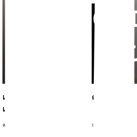
เปรียบเทียบความเจ็บปวด พิโคเวย์ vs
เครื่องอื่น
ลองเช็กตามบริเวณและสีของรอยสักของคุณดูนะครับ