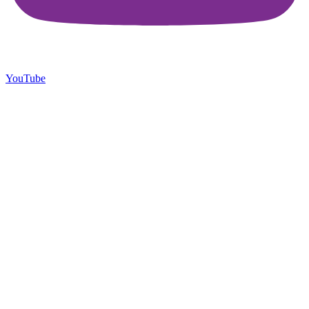
YouTube