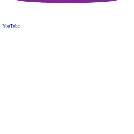
YouTube