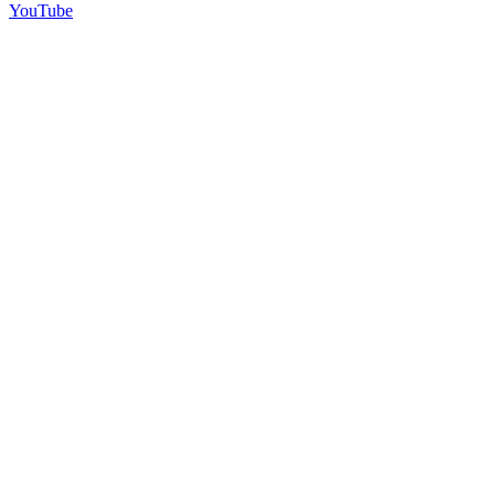
YouTube