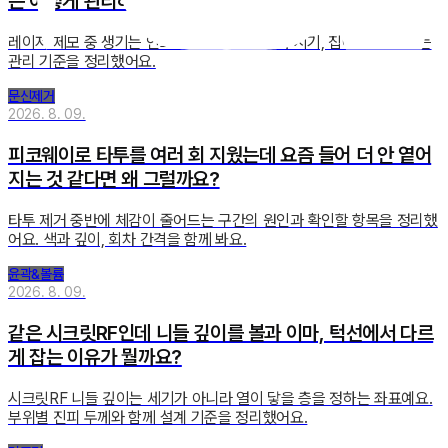
는 어떻게 관리하면 좋을까요?
레이저 제모 중 생기는 인그로운 헤어의 원인과 시기, 집에서 해도 되는
관리 기준을 정리했어요.
문신제거
2026. 8. 09.
피코웨이로 타투를 여러 회 지웠는데 요즘 들어 더 안 옅어
지는 것 같다면 왜 그럴까요?
타투 제거 중반에 체감이 줄어드는 구간의 원인과 확인할 항목을 정리했
어요. 색과 깊이, 회차 간격을 함께 봐요.
윤곽&볼륨
2026. 8. 09.
같은 시크릿RF인데 니들 깊이를 볼과 이마, 턱선에서 다르
게 잡는 이유가 뭘까요?
시크릿RF 니들 깊이는 세기가 아니라 열이 닿을 층을 정하는 좌표예요.
부위별 진피 두께와 함께 설계 기준을 정리했어요.