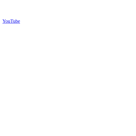
YouTube