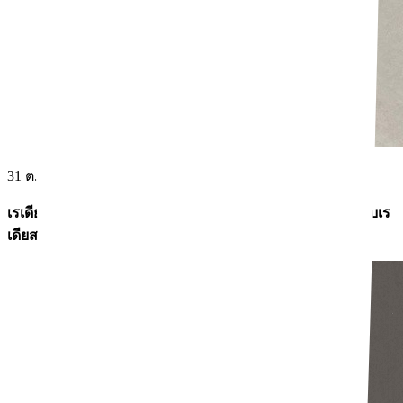
31 ต.ค. 2568
เรเดียสคืออะไร? ผลข้างเคียงและประสิทธิภาพ ทุกสิ่งเกี่ยวกับเร
เดียส
โพสต์ล่าสุด