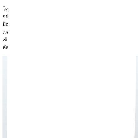
โดยทั่วไป จนกว่าแผลจะสงบลง สถานที่ที่ผิวต้องจมอยู่ในน้ำ
อย่างสระว่ายน้ำหรืออ่างแช่น้ำอุ่น ควรหลีกเลี่ยงไว้ก่อนเพื่อ
ป้องกันการติดเชื้อ การอาบน้ำนั้นทำได้ แต่การแช่แผลในน้ำเป็น
เวลานานถือเป็นคนละเรื่องกัน จุดนี้เป็นสิ่งที่ควรจำไว้ แนะนำให้
เข้าใจหลักการทั่วไปก่อน แล้วค่อยกำหนดจังหวะเวลาให้เข้ากับ
หัตถการของตัวเอง