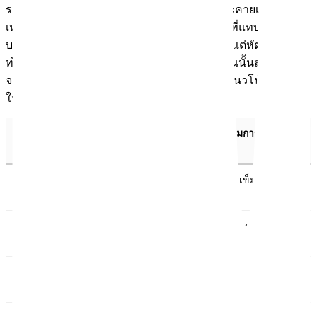
ระยะเวลาที่ควรรอขึ้นอยู่กับความลึกของการระคายเคืองที่หลง
เหลือบนผิวและความเร็วในการฟื้นตัว หัตถการที่แทบไม่มีแผล
บนพื้นผิวจะกลับสู่ชีวิตประจำวันได้ค่อนข้างเร็ว แต่หัตถการที่
ทำให้เกิดแผลเล็ก ๆ หรือสะเก็ด ควรรอจนบริเวณนั้นสงบลงก่อน
จะปลอดภัยกว่า เพื่อให้เห็นภาพชัดขึ้น เรารวมแนวโน้มทั่วไปไว้
ในตารางด้านล่างนี้ค่ะ
ระดับแผลบน
แนวโน้มการกลับไป
ชนิดหัตถการ
พื้นผิว
เล่นน้ำ
Skin Booster / ฉีดเพิ่ม
แค่รอยเข็ม
หลังรอยเข็มสงบลง
ความชุ่มชื้น
HIFU (ไฮฟู) ยกกระชับ
แผลบนพื้น
หลังอาการบวมและ
ผิวน้อย
ร้อนวูบลดลง
เลเซอร์ (กลุ่มลอกผิว)
สะเก็ด แผล
หลังสะเก็ดหลุดและ
เล็ก ๆ
แผลสงบ