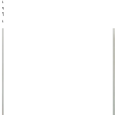
เวลาต่างกันไปตามสภาพแวดล้อม เช่น "สระว่ายน้ำได้แล้ว แต่
ซาวน่ายังไม่ได้" ไม่ว่าจะแบบไหน ในช่วงที่กำลังฟื้นตัว แนะนำ
ให้ค่อย ๆ กลับไปจากสภาพแวดล้อมที่ระคายเคืองน้อยก่อน และ
เมื่ออยู่กลางแจ้งก็อย่าลืมป้องกันรังสี UV ด้วยนะคะ