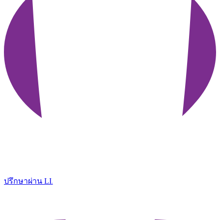
ปรึกษาผ่าน LINE