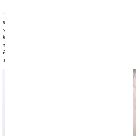
ลบไฝ / ลบรอยสัก
แผลและ
หลังแผลหายสนิท
สะเก็ด
จากตารางจะเห็นว่า แม้จะเป็น "หลังทำหัตถการ" เหมือนกัน แต่
ระดับแผลที่หลงเหลือบนผิวนั้นต่างกัน ดังนั้นแทนที่จะกำหนด
จังหวะเวลาแบบตายตัวเหมือนกันหมด การทำตามคำแนะนำ
การฟื้นตัวของหัตถการที่ตัวเองทำมาจะแม่นยำที่สุด ระยะเวลา
ที่เป็นแนวโน้มก็มีความแตกต่างกันไปในแต่ละบุคคล หากไม่
แน่ใจ ควรสอบถามคลินิกที่ทำให้จะสบายใจกว่า