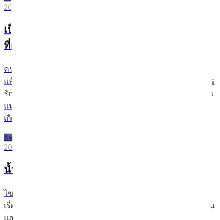
2026. 8. 05.
เป็นคีลอยด์ง่าย ลบรอยสักด้วย PicoWay ได้ไหม? สิ่ง
ที่ต้องเช็กก่อน
คนที่ผิวเป็นคีลอยด์ง่ายมักลังเลว่าจะลบรอยสักได้หรือเปล่า จริง ๆ
แล้วเรื่องนี้ไม่ใช่ข้อห้ามเด็ดขาด แต่เป็นเรื่องของการออกแบบการ
รักษาให้ละเอียดกว่าคนทั่วไป บทความนี้รวมสิ่งที่ต้องเช็กก่อนเริ่ม
แนวทางการวางจำนวนครั้ง และวิธีดูแลผิวหลังทำเพื่อลดโอกาส
เกิดแผลเป็นนูนค่ะ
ลิฟติ้ง
2026. 8. 05.
น้ำหนักขึ้นหลังทำ Onda ผลลัพธ์จะหายไปไหม
ไขมันที่ Onda ทำให้สลายไปกับน้ำหนักที่เพิ่มขึ้นใหม่เป็นคนละ
เรื่องกัน บทความนี้สรุปว่าน้ำหนักที่เปลี่ยนไปกลบผลลัพธ์ตอนไหน
และควรดูแลตัวเองอย่างไรให้ผลอยู่ได้นาน