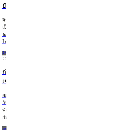
ยังไง?
ผิวแห้งและลอกเป็นขุยในช่วงไม่กี่วันแรกหลังทำ Secret RF มัก
เป็นสัญญาณว่าเกราะป้องกันผิวกำลังซ่อมแซมตัวเอง บทความนี้
จะพาคุณดูว่าช่วงไหนยังถือว่าปกติ และควรเติมความชุ่มชื้นแบบ
ไหนให้ผิวฟื้นตัวได้ราบรื่นค่ะ
ผิวหนัง
2026. 8. 05.
ก่อน-หลังสกินบูสเตอร์ ควรหยุดเรตินอลและผลัด
เซลล์ตอนไหน?
ผลลัพธ์ของสกินบูสเตอร์ถูกกำหนดโดยสภาพเกราะป้องกันผิวใน
วันที่ทำมากพอ ๆ กับตัวหัตถการเอง บทความรวมแนวทางว่าควร
พักเรตินอล กรดผลัดเซลล์ และการผลัดเซลล์ที่บ้านนานแค่ไหน
ก่อนทำ และกลับมาเริ่มใหม่ได้เมื่อไหร่โดยไม่ทำร้ายผิว
ลบรอยสัก