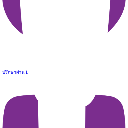
ปรึกษาผ่าน LINE