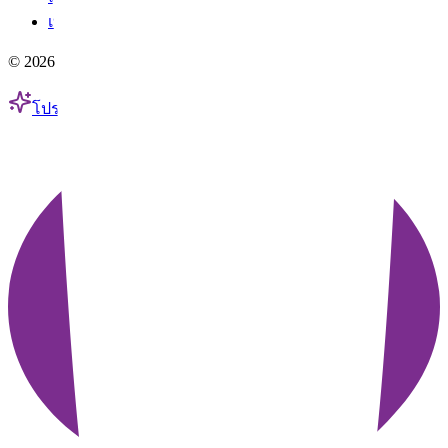
เพิ่มเติม
©
2026
beautysdoctors. All rights reserved.
โปรโมชั่น
การจอง