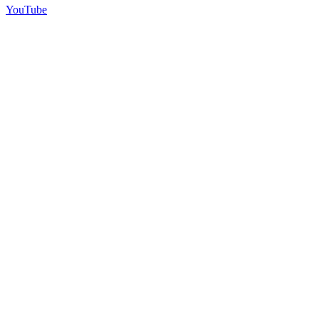
YouTube