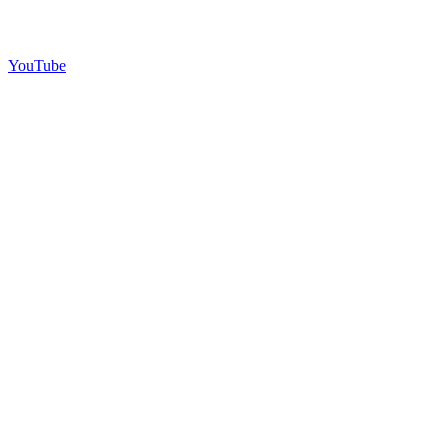
YouTube