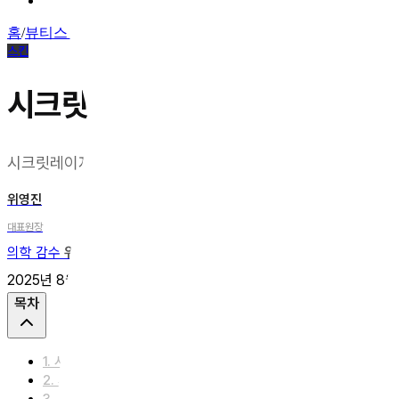
Q. 총평은 어떤가요?
홈
/
뷰티스칼럼
/
스킨
스킨
시크릿레이저로 얼굴 모공축소 
시크릿레이저+쥬베룩=모공 축소
위영진
대표원장
의학 감수
위영진 대표원장
2025년 8월 13일
업데이트
2026년 6월 24일
5
분
공유
목차
1. 시크릿레이저 + 쥬베룩 병행치료의 시너지 효과
2. 시크릿레이저란 무엇인가요?
3. 쥬베룩볼륨이란?