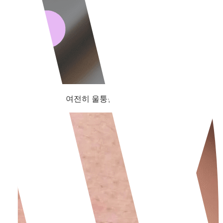
거울을 보면 피부는 여전히 울퉁불퉁해 보이죠.