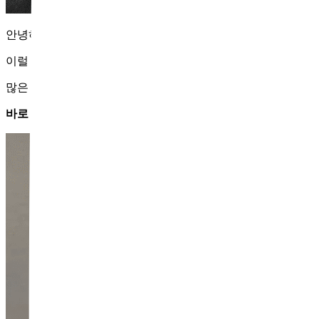
안녕하세요. 수석원장 김장주입니다. 요즘처럼
날씨가 건조해지
이럴 때 피부 깊은 곳부터 수분과 탄력을 채워주는 시술로
​많은 분들이 떠올리는 것이 바로
스킨부스터
예요. 하지만 종류
바로
쥬베룩
과
리쥬란
인데요.