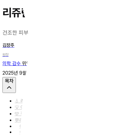
리쥬란 쥬베룩 차이
건조한 피부 스킨부스터 선택하기
김장주
원장
의학 감수
위영진 대표원장
2025년 9월 14일
업데이트
2026년 6월 24일
4
분
공유
목차
💧 리쥬란 쥬베룩 차이
💡 어떤 스킨부스터가 나에게 맞을까?
🩵 정리하자면
💬리쥬란 쥬베룩 차이 Q&amp;A
Q1. 스킨부스터 효과는 언제부터 보이나요?
Q2. 스킨부스터 시술 주기는 어떻게 되나요?