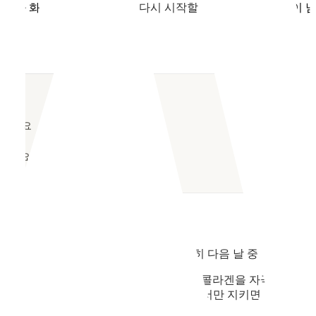
 세안과 화장을 생각보다 빨리 다시 시작할 수 있어요. 다만 열이
볼 수 있어요
 알아요
도 되나" 싶어 손이 멈칫하게 돼요. 특히 다음 날 중요한 일정
니에요. 고주파*가 진피층에 열을 전달해 콜라겐을 자극하는 방식
보고돼 있어요(
참고 연구
). 그래서 관리 순서만 지키면 일상 복귀